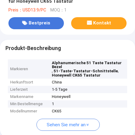
für Honeywell CK65 Tastatur
Preis：USD13.9/PC
MOQ：1
Bestpreis
Kontakt
Produkt-Beschreibung
Alphanumerische 51 Taste Tastatur
Bezel
Markieren
,
,
51-Taste-Tastatur-Schnittstelle
Honeywell CK65 Tastatur
Herkunftsort
China
Lieferzeit
1-5 Tage
Markenname
Honeywell
Min Bestellmenge
1
Modellnummer
CK65
Sehen Sie mehr an