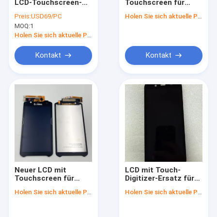
LCD-Touchscreen-
Touchscreen für
Fabrik Tour
Ersatz für Honeywell
Zebra TC52x TC57x
Preis:
USD69/PC
Holen Sie sich aktuelle Preis
EDA52 EDA56
MOQ:
1
Qualitätskontrolle
Holen Sie sich aktuelle Preis
Kontakt
Kontakt
Kontakt
Nachrichten
Referenzen
Zebra-Mobilcomputer
Honeywell Mobilcomputer
Neuer LCD mit
LCD mit Touch-
Touchscreen für
Digitizer-Ersatz für
Datalogische
Zebra TC52 TC57
ZEBRA TC73 TC78
Holen Sie sich aktuelle Preis
Holen Sie sich aktuelle Preis
ZEBRA-Drucker