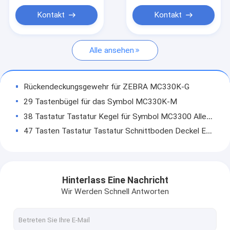
Grafikkarten
Kontakt
Kontakt
Schreibkopf
Alle ansehen
Computer
Rückendeckungsgewehr für ZEBRA MC330K-G
29 Tastenbügel für das Symbol MC330K-M
38 Tastatur Tastatur Kegel für Symbol MC3300 Alle Serien
47 Tasten Tastatur Tastatur Schnittboden Deckel Ersatz für Zebra MC3300 MC330M-R
29 Tasten-Tastatur-Überlagersatz für das Symbol MC330K-M MC330M-S
Scanner-Motor N6603SR Ersatz für Honeywell EDA51
OEM Vorderdeckel für Honeywell Intermec CK65
Hinterlass Eine Nachricht
OEM Rückendeckung für Honeywell CK65 EX20 Version
Wir Werden Schnell Antworten
38 Tasten-Tastatur Numerische Schnittstelle Ersatz für Intermec Scanner Ck65
Alphanumerische 51 Tasten Tastatur Bezel Ersatz für Honeywell CK65 Tastatur