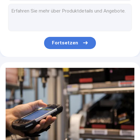
Große Numerische 30 Tasten Tastatur Schnittstelle Ersatz für Intermec CK65 Honeywell Scanner
OEM 51 Tasten-Tastatur-Überlagerung für Intermec CK65 Alphanumerische Version
LCD-Modul-Touchscreen Zebra MC9300 MC930B MC930P (Frieser-Version)
LCD-Modul mit Touchscreen für Datalogic Memory 10
Vorderdeckel mit LCD-Modul und Touchscreen für Honeywell CT40 CT40XP
Fortsetzen
LCD-Modul mit Touchscreen für Honeywell CT50 CT60
LCD mit Touch für Honeywell CN80 Zubehör
Zebra Touchscreen Ersatz für Zebra TC20 TC25 Scanner
Ersatz für LCD-Modul-Display für Zebra TC20 TC25
SE4710 Scanner Flexkabel für Zebra TC20 TC200J TC25 Scanner