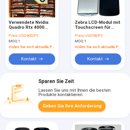
Verwendete Nvidia
Zebra LCD-Modul mit
Quadro Rtx 4000
Touchscreen für
Grafikkarte
TC53 TC58 TC58E
Preis:
USD400/PC
Preis:
USD98/PC
Zubehör
MOQ:
1
MOQ:
1
Holen Sie sich aktuelle Preis
Holen Sie sich aktuelle Preis
Kontakt
Kontakt
Sparen Sie Zeit
Lassen Sie uns mit Ihnen die besten
Produkte kontaktieren.
Geben Sie Ihre Anforderung