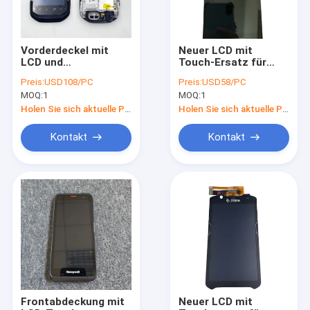
Vorderdeckel mit
Neuer LCD mit
LCD und
Touch-Ersatz für
Touchscreen für
Zebra TC21 TC26
Preis:
USD108/PC
Preis:
USD58/PC
Zebra TC77 KS2
(mit Kamera Loch)
MOQ:
1
MOQ:
1
Version
Holen Sie sich aktuelle Preis
Holen Sie sich aktuelle Preis
Kontakt
Kontakt
Startseite
Produkte
Über uns
Frontabdeckung mit
Neuer LCD mit