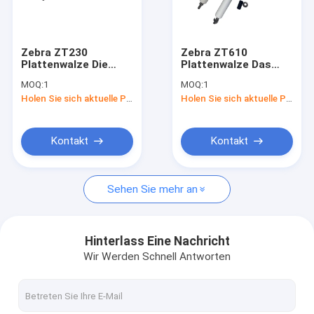
Fabrik Tour
Qualitätskontrolle
Zebra ZT230
Zebra ZT610
Plattenwalze Die
Plattenwalze Das
Kontakt
perfekte Lösung für
perfekte Zubehör für
MOQ:
1
MOQ:
1
den glatten
glattes Drucken
Holen Sie sich aktuelle Preis
Holen Sie sich aktuelle Preis
Etikettendruck
Nachrichten
Referenzen
Kontakt
Kontakt
Sehen Sie mehr an
Zebra-Mobilcomputer
Honeywell Mobilcomputer
Hinterlass Eine Nachricht
Wir Werden Schnell Antworten
Datalogische
ZEBRA-Drucker