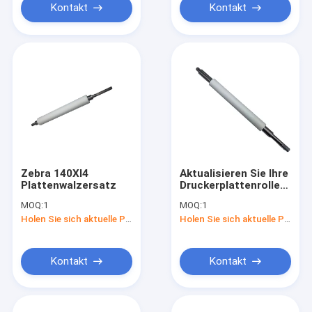
Kontakt
Kontakt
Zebra 140XI4
Aktualisieren Sie Ihre
Plattenwalzersatz
Druckerplattenrolle
für Zebra PA110X und
MOQ:
1
MOQ:
1
Zubehör enthalten
Holen Sie sich aktuelle Preis
Holen Sie sich aktuelle Preis
Kontakt
Kontakt