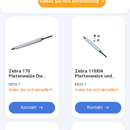
Geben Sie Ihre Anforderung
Zebra 170
Zebra 110XI4
Platenwalze Die
Plattenwalze und
perfekte Lösung für
Zubehör Die
MOQ:
1
MOQ:
1
Ihre
ultimative
Holen Sie sich aktuelle Preis
Holen Sie sich aktuelle Preis
Druckbedürfnisse
Drucklösung
Kontakt
Kontakt