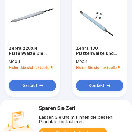
Zebra 220XI4
Zebra 170
Platenwalze Die
Plattenwalze und
ideale Wahl für Ihre
Zubehör Die perfekte
MOQ:
1
MOQ:
1
Bedürfnisse im
Kombination für den
Holen Sie sich aktuelle Preis
Holen Sie sich aktuelle Preis
industriellen Druck
Erfolg des Druckes
Kontakt
Kontakt
Sparen Sie Zeit
Lassen Sie uns mit Ihnen die besten
Produkte kontaktieren.