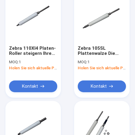
Zebra 110XI4 Platen-
Zebra 105SL
Roller steigern Ihre
Plattenwalze Die
Produktivität und
perfekte Lösung für
MOQ:
1
MOQ:
1
Leistung
Ihre
Holen Sie sich aktuelle Preis
Holen Sie sich aktuelle Preis
Druckbedürfnisse
Kontakt
Kontakt
Startseite
Produkte
Über uns