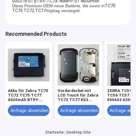
000318-01 BTRY-TC7X-46MPP-01 4600mAh
Diese Premium-OEM-neue Batterie, die zuvor in
TC70
TC75 TC72 TC7.
Polybag versiegelt.
Recommended Products
Akku für Zebra TC70
Vorderdeckel mit
ZEBRA TC51 
TC72 TC75 TC77
LCD Touch für Zebra
TC56 TC57 Ak
4620mAh BTRY-
TC72 TC77 KS3
000443 4300
TC7X-46MAH-01
Version
OEM Neues
Anfrage absenden
Anfrage absenden
Anfrage abs
Startseite
Desktop Site