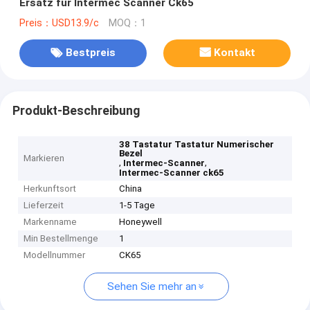
Ersatz für Intermec Scanner Ck65
Preis：USD13.9/c
MOQ：1
Bestpreis
Kontakt
Produkt-Beschreibung
38 Tastatur Tastatur Numerischer
Bezel
Markieren
,
,
Intermec-Scanner
Intermec-Scanner ck65
Herkunftsort
China
Lieferzeit
1-5 Tage
Markenname
Honeywell
Min Bestellmenge
1
Modellnummer
CK65
Sehen Sie mehr an