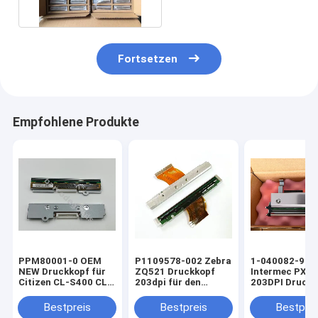
Druckerlebnis
Fortsetzen
Empfohlene Produkte
PPM80001-0 OEM
P1109578-002 Zebra
1-040082-900
NEW Druckkopf für
ZQ521 Druckkopf
Intermec PX4i
Citizen CL-S400 CL-
203dpi für den
203DPI Druckk
S400DT
thermischen mobilen
OEM Neues
Thermaldrucker
Etikettendrucker
Bestpreis
Bestpreis
Bestprei
203dpi