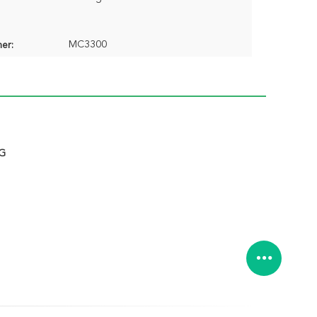
MC3300
er:
G