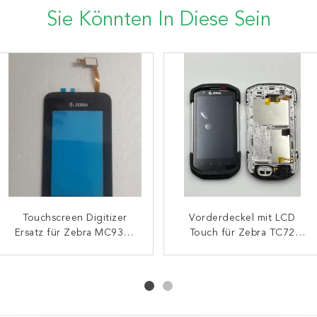
Sie Könnten In Diese Sein
LCD-Flex-Kabelersatz für
Touchscreen Digitizer
LCD mit Touch-Digitizer
Vorderdeckel mit LCD
Ersatz für Zebra MC9300
Zebra Motorola TC21
für ZEBRA TC72 TC77 KS-
Touch für Zebra TC72
MC930P
TC26
TC77 KS3 Version
3 Version