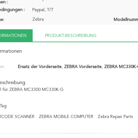
en :
edingungen :
Paypal, T/T
Zebra
e:
Modellnumm
FORMATIONEN
PRODUKT-BESCHREIBUNG
ormationen
en:
Ersatz der Vorderseite
,
ZEBRA Vorderseite
,
ZEBRA MC330K-
eschreibung
el für ZEBRA MC3300 MC330K-G
Tag:
RCODE SCANNER
ZEBRA MOBILE COMPUTER
Zebra Repair Parts