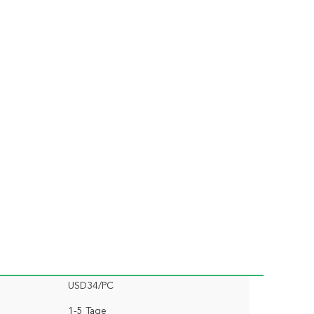
USD34/PC
1-5 Tage