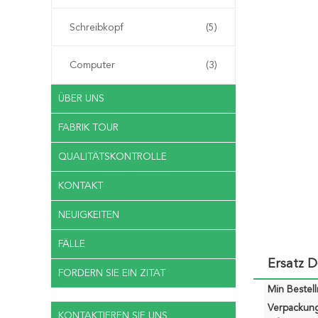
Schreibkopf
(5)
Computer
(3)
ÜBER UNS
FABRIK TOUR
QUALITÄTSKONTROLLE
KONTAKT
NEUIGKEITEN
FÄLLE
Ersatz 
FORDERN SIE EIN ZITAT
Min Bestel
Verpackun
KONTAKTIEREN SIE UNS