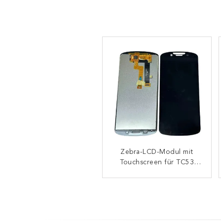
Vorderdeckel mit LCD
Zebra-LCD-Modul mit
Touchscreen für TC53
und Touchscreen für
Zebra TC77 KS2 Version
und TC58 Zubehör