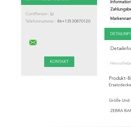
Information
Zahlungsb
ContPerson :
Li
Markennam
Telefonnummer :
86+13530870120
DETAILIN
Detailinf
Hervorheb
Produkt-B
Ersatzdeck
Größe Und 
ZEBRA BA