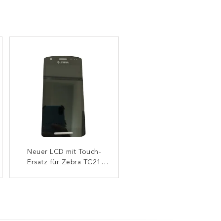
Skannermotor SE4710
Neuer LCD mit Touch-
Flexkabel für Zebra TC26
Ersatz für Zebra TC21
TC26AK TC26BK TC26CK
TC26 (mit Kamera Loch)
TC26DK