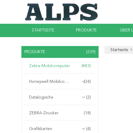
STARTSEITE
PRODUKTE
ÜBER 
Startseite
PRODUKTE
(239)
Zebra-Mobilcomputer
(183)
Honeywell Mobilcomputer
(24)
Datalogische
(2)
ZEBRA-Drucker
(18)
Grafikkarten
(4)